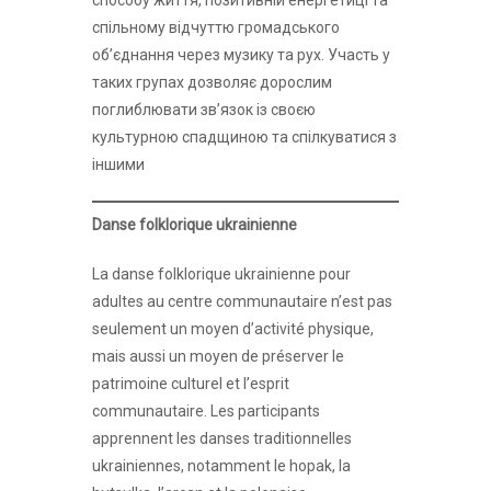
способу життя, позитивній енергетиці та
спільному відчуттю громадського
об’єднання через музику та рух. Участь у
таких групах дозволяє дорослим
поглиблювати зв’язок із своєю
культурною спадщиною та спілкуватися з
іншими
Danse folklorique ukrainienne
La danse folklorique ukrainienne pour
adultes au centre communautaire n’est pas
seulement un moyen d’activité physique,
mais aussi un moyen de préserver le
patrimoine culturel et l’esprit
communautaire. Les participants
apprennent les danses traditionnelles
ukrainiennes, notamment le hopak, la