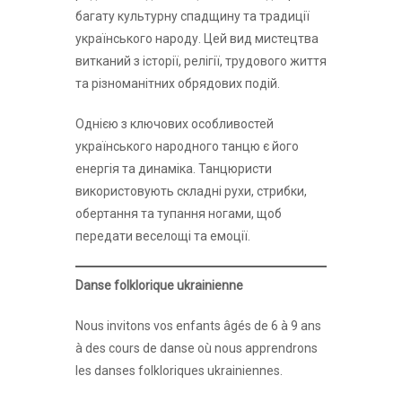
багату культурну спадщину та традиції
українського народу. Цей вид мистецтва
витканий з історії, релігії, трудового життя
та різноманітних обрядових подій.
Однією з ключових особливостей
українського народного танцю є його
енергія та динаміка. Танцюристи
використовують складні рухи, стрибки,
обертання та тупання ногами, щоб
передати веселощі та емоції.
Danse folklorique ukrainienne
Nous invitons vos enfants âgés de 6 à 9 ans
à des cours de danse où nous apprendrons
les danses folkloriques ukrainiennes.