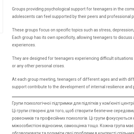
Groups providing psychological support for teenagers in the co
adolescents can feel supported by their peers and professional p
These groups focus on specific topics such as stress, depression,
Each group has its own specificity, allowing teenagers to discuss
experiences.
They are designed for teenagers experiencing difficult situations 
or any other personal crises.
At each group meeting, teenagers of different ages and with dif
support contribute to the development of internal resilience and
Групи психологічної підтримки для підлітків у ком’юніті центрі
Ці групи створені для того, щоб створити безпечне середовищ
ровесників та професійних психологів. Ці групи фокусуються н
міжособистісні відносини, самооцінка тощо. Кожна група має
обговорювати та розуміти свої проблеми в контексті спільних д