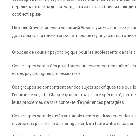
переживають складні ситуації, такі як втрата близької людини
особисті кризи.
На кожній зустрічі групи зазвичай беруть участь підлітки різн
досвідом та підтримка сприяють розвитку внутрішньої стійко
Groupes de soutien psychologique pour les adolescents dans le
Ces groupes sont créés pour fournir un environnement sûr où les 
et des psychologues professionnels.
Ces groupes se concentrent sur des sujets spécifiques tels que le 
l’estime de soi, etc. Chaque groupe a sa propre spécificité, per
leurs problèmes dans le contexte d’expériences partagées.
Ces groupes sont destinés aux adolescents qui traversent des situat
divorce des parents, le déménagement, ou toute autre crise pers