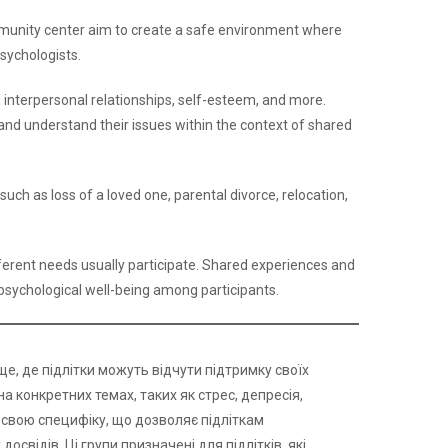
mmunity center aim to create a safe environment where
sychologists.
 interpersonal relationships, self-esteem, and more.
 and understand their issues within the context of shared
such as loss of a loved one, parental divorce, relocation,
ferent needs usually participate. Shared experiences and
 psychological well-being among participants.
е, де підлітки можуть відчути підтримку своїх
а конкретних темах, таких як стрес, депресія,
 свою специфіку, що дозволяє підліткам
освідів. Ці групи призначені для підлітків, які