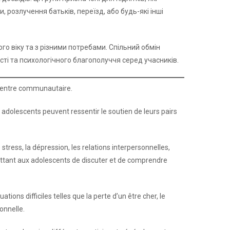
, розлучення батьків, переїзд, або будь-які інші
ого віку та з різними потребами. Спільний обмін
сті та психологічного благополуччя серед учасників.
 centre communautaire.
adolescents peuvent ressentir le soutien de leurs pairs
stress, la dépression, les relations interpersonnelles,
mettant aux adolescents de discuter et de comprendre
ions difficiles telles que la perte d’un être cher, le
onnelle.