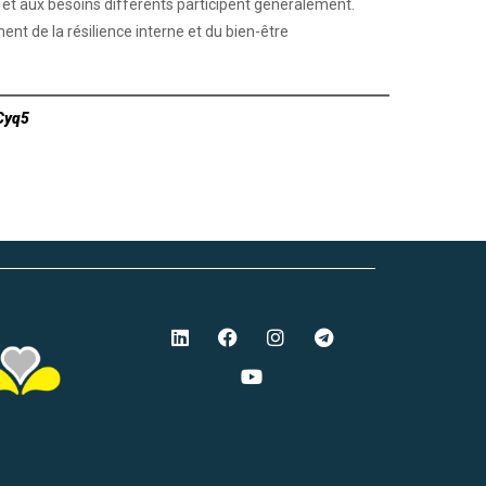
et aux besoins différents participent généralement.
nt de la résilience interne et du bien-être
Cyq5