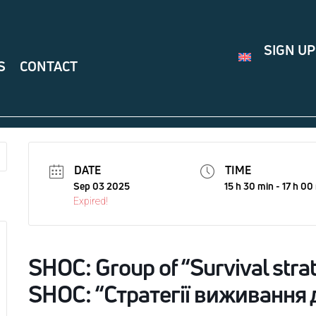
SIGN UP
S
CONTACT
DATE
TIME
Sep 03 2025
15 h 30 min - 17 h 00
Expired!
SHOС: Group of “Survival strat
SHOС: “Стратегії виживання д