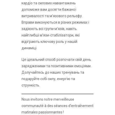
кардіо та силових навантажень
допоможе вам досягти бажаної
витривалості та м’язового рельєфу.
Вправи виконуються в різних режимах і
задіюють всі групи м’язів, навіть
найглибші м’язи-стабілізатори, які
відіграють ключову роль у нашій
динаміці.
Це ідеальний спосіб розпочати свій день
зарядженими та позитивними емоціями.
Долучайтесь до наших тренувань та
подаруйте собі силу, енергію та
стрункість.
Nous invitons notre merveilleuse
communauté à des séances d’entraînement
matinales passionnantes !