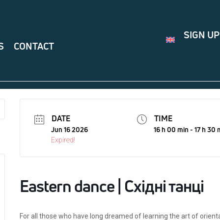
SIGN UP
S
CONTACT
DATE
TIME
Jun 16 2026
16 h 00 min - 17 h 30 
Expired!
Eastern dance | Східні танці
For all those who have long dreamed of learning the art of orie