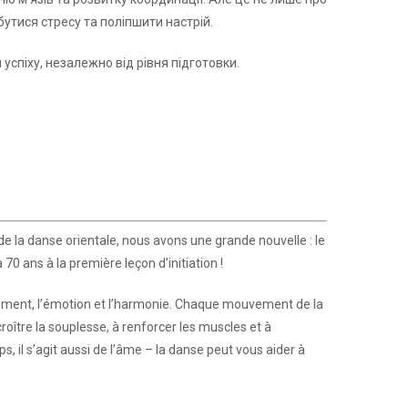
бутися стресу та поліпшити настрій.
успіху, незалежно від рівня підготовки.
de la danse orientale, nous avons une grande nouvelle : le
70 ans à la première leçon d’initiation !
uvement, l’émotion et l’harmonie. Chaque mouvement de la
roître la souplesse, à renforcer les muscles et à
s, il s’agit aussi de l’âme – la danse peut vous aider à