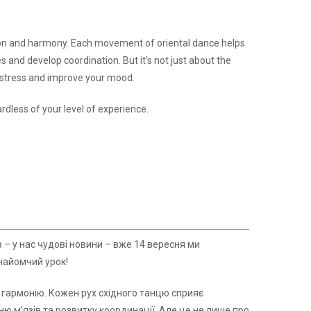
tion and harmony. Each movement of oriental dance helps
es and develop coordination. But it’s not just about the
ve stress and improve your mood.
rdless of your level of experience.
в – у нас чудові новини – вже 14 вересня ми
знайомчий урок!
та гармонію. Кожен рух східного танцю сприяє
 м’язів та розвитку координації. Але це не лише про