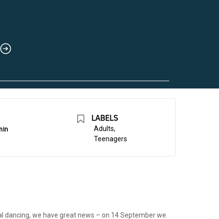
LABELS
min
Adults,
Teenagers
ntal dancing, we have great news – on 14 September we