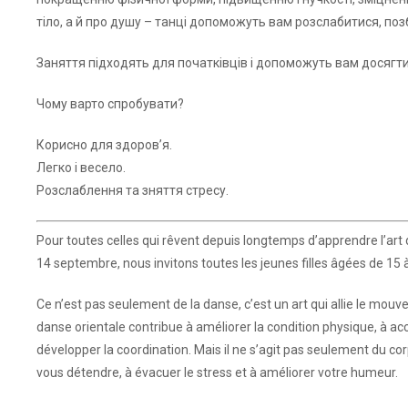
тіло, а й про душу – танці допоможуть вам розслабитися, поз
Заняття підходять для початківців і допоможуть вам досягти 
Чому варто спробувати?
Корисно для здоров’я.
Легко і весело.
Розслаблення та зняття стресу.
Pour toutes celles qui rêvent depuis longtemps d’apprendre l’art 
14 septembre, nous invitons toutes les jeunes filles âgées de 15 à 
Ce n’est pas seulement de la danse, c’est un art qui allie le mo
danse orientale contribue à améliorer la condition physique, à acc
développer la coordination. Mais il ne s’agit pas seulement du corp
vous détendre, à évacuer le stress et à améliorer votre humeur.