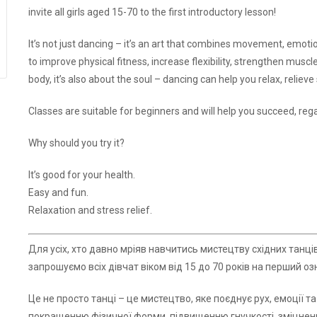
invite all girls aged 15-70 to the first introductory lesson!
It’s not just dancing – it’s an art that combines movement, emo
to improve physical fitness, increase flexibility, strengthen muscl
body, it’s also about the soul – dancing can help you relax, relie
Classes are suitable for beginners and will help you succeed, rega
Why should you try it?
It’s good for your health.
Easy and fun.
Relaxation and stress relief.
Для усіх, хто давно мріяв навчитись мистецтву східних танці
запрошуємо всіх дівчат віком від 15 до 70 років на перший о
Це не просто танці – це мистецтво, яке поєднує рух, емоції 
покращенню фізичної форми, підвищенню гнучкості, зміцненню