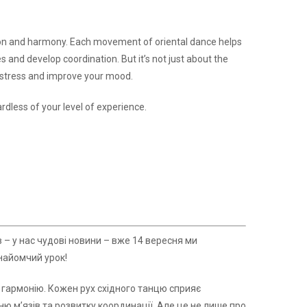
tion and harmony. Each movement of oriental dance helps
es and develop coordination. But it’s not just about the
ve stress and improve your mood.
rdless of your level of experience.
в – у нас чудові новини – вже 14 вересня ми
знайомчий урок!
та гармонію. Кожен рух східного танцю сприяє
 м’язів та розвитку координації. Але це не лише про