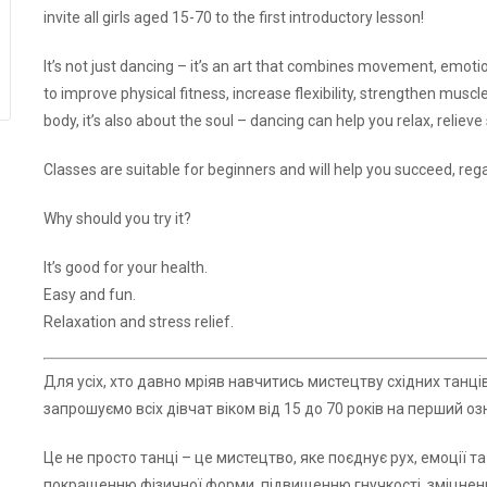
invite all girls aged 15-70 to the first introductory lesson!
It’s not just dancing – it’s an art that combines movement, emo
to improve physical fitness, increase flexibility, strengthen muscl
body, it’s also about the soul – dancing can help you relax, relie
Classes are suitable for beginners and will help you succeed, rega
Why should you try it?
It’s good for your health.
Easy and fun.
Relaxation and stress relief.
Для усіх, хто давно мріяв навчитись мистецтву східних танці
запрошуємо всіх дівчат віком від 15 до 70 років на перший о
Це не просто танці – це мистецтво, яке поєднує рух, емоції 
покращенню фізичної форми, підвищенню гнучкості, зміцненню