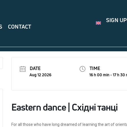
SIGN UP
S
CONTACT
DATE
TIME
Aug 12 2026
16 h 00 min - 17 h 30
Eastern dance | Східні танці
For all those who have long dreamed of learning the art of orie