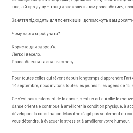
тіло, а й про душу – танці допоможуть вам розслабитися, поз
Заняття підходять для початківців і допоможуть вам досягти 
Чому варто спробувати?
Корисно для здоров’я.
Легко і весело.
Розслаблення та зняття стресу.
Pour toutes celles qui rêvent depuis longtemps d’apprendre l’art 
14 septembre, nous invitons toutes les jeunes filles âgées de 15 à 
Ce n’est pas seulement de la danse, c’est un art qui allie le mo
danse orientale contribue à améliorer la condition physique, à acc
développer la coordination. Mais il ne s’agit pas seulement du corp
vous détendre, à évacuer le stress et à améliorer votre humeur.