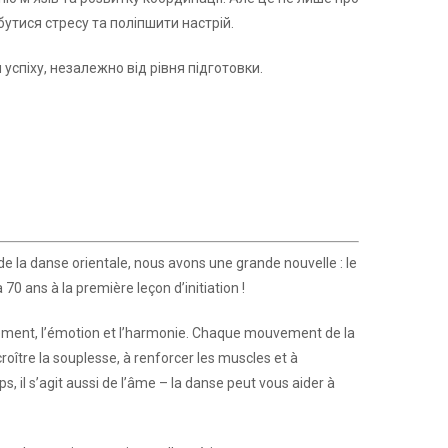
бутися стресу та поліпшити настрій.
успіху, незалежно від рівня підготовки.
de la danse orientale, nous avons une grande nouvelle : le
70 ans à la première leçon d’initiation !
uvement, l’émotion et l’harmonie. Chaque mouvement de la
roître la souplesse, à renforcer les muscles et à
s, il s’agit aussi de l’âme – la danse peut vous aider à