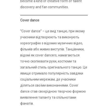
become a kind of creative form of talent
discovery and fan communities.
Cover dance
“Cover dance” – це вид танцю, при якому
учасники відтворюють та виконують
хореографію з відомих музичних відео,
фільмів або живих виступів. Танцівники,
відомі як cover dancers, намагаються
точно скопіювати рухи, костюми та
загальний стиль оригінального танцю. Це
явище отримало популярність завдяки
соціальним мережам, де учасники
діляться своїми виконаннями. Cover
dance став своєрідною творчою формою
виявлення таланту та спільнотами
фанатів.