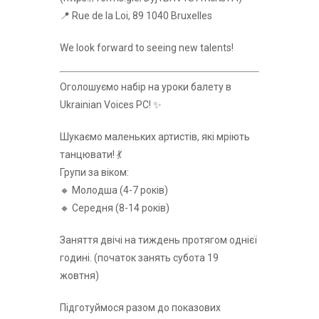
📍 Rue de la Loi, 89 1040 Bruxelles
We look forward to seeing new talents!
Оголошуємо набір на уроки балету в
Ukrainian Voices РС! ✨
Шукаємо маленьких артистів, які мріють
танцювати! 💃
Групи за віком:
🔸 Молодша (4-7 років)
🔸 Середня (8-14 років)
Заняття двічі на тиждень протягом однієї
годині. (початок занять субота 19
жовтня)
Підготуймося разом до показових