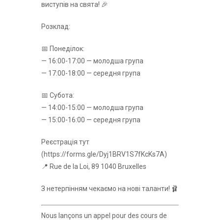
виступів на свята! 🎉
Розклад:
📅 Понеділок:
— 16:00-17:00 — молодша група
— 17:00-18:00 — середня група
📅 Субота:
— 14:00-15:00 — молодша група
— 15:00-16:00 — середня група
Реєстрація тут
(https://forms.gle/Dyj1BRV1S7fKcKs7A)
📍 Rue de la Loi, 89 1040 Bruxelles
З нетерпінням чекаємо на нові таланти! 🩰
Nous lançons un appel pour des cours de