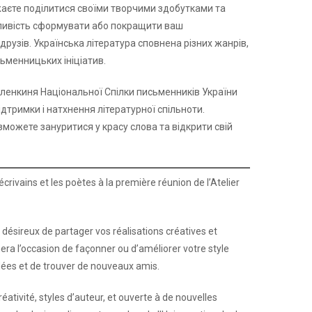
аєте поділитися своїми творчими здобутками та
ожливість сформувати або покращити ваш
рузів. Українська література сповнена різних жанрів,
сьменницьких ініціатив.
членкиня Національної Спілки письменників України
ідтримки і натхнення літературної спільноти.
 зможете зануритися у красу слова та відкрити свій
 écrivains et les poètes à la première réunion de l’Atelier
 désireux de partager vos réalisations créatives et
nera l’occasion de façonner ou d’améliorer votre style
dées et de trouver de nouveaux amis.
éativité, styles d’auteur, et ouverte à de nouvelles