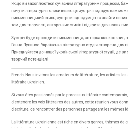
Якщо ви захоплюєтеся сучасним літературним процесом, баж
почути літературні голоси інших, ця зустріч подарує вам м
письменницький стиль, зустріти однодумців та знайти нових д
тем для творчості, авторських стилів і відкрита для нових пи
Зустріч буде проводити письменниця, авторка кількох книг, 
Ганна Лупинос. Українська літературна студія створена для п
Приєднуйтеся до нашої української літературної студії, де ви
творчий потенціал!
French: Nous invitons les amateurs de littérature, les artistes, les
littéraire ukrainien.
Si vous êtes passionnés par le processus littéraire contemporain,
d’entendre les voix littéraires des autres, cette réunion vous don
d’écriture, de rencontrer des personnes partageant les mêmes i
La littérature ukrainienne est riche en divers genres, thèmes de cr