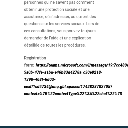
personnes qui ne savent pas comment
obtenir une protection sociale et une
assistance, où s’adresser, ou qui ont des
questions sur les services sociaux. Lors de
ces consultations, vous pouvez toujours
demander de l’aide et une explication
détaillée de toutes les procédures.
Registration
form:
https://teams.microsoft.com/l/message/19:7cc480
5a0b-47fe-a1ba-e46b83d4278a_c30e8218-
1390-468f-bd03-
eeaff1cd4734@unq.gbl.spaces/1742828782705?
context=%7B%22contextType%22%3A%22chat%22%7D