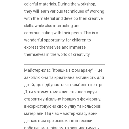
colorful materials. During the workshop,
they will learn various techniques of working
with the material and develop their creative
skills, while also interacting and
communicating with their peers. This is a
wonderful opportunity for children to
express themselves and immerse
themselves in the world of creativity.
Майстер-клас “Іграшка з фоміарану” – це
захоплююча та креативна активність для
дітей, що відбувається в комʼюніті центрі.
Діти матимуть можливість власноруч
створити унікальну іграшку з фоміарану,
використовуючи свою уяву та кольорові
матеріали. Під час майстер-класу вони
дізнаються про різноманітні техніки
роботи з матеріалом та розвиватимуть