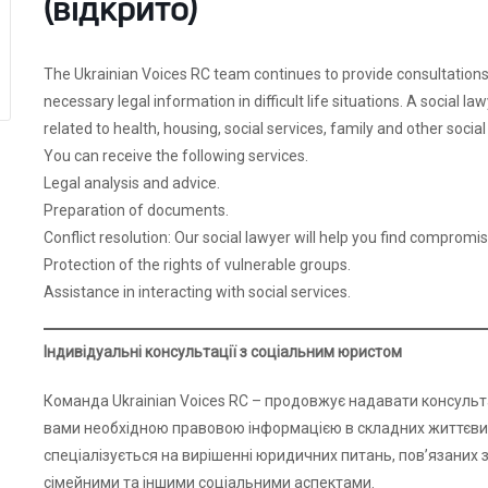
(відкрито)
The Ukrainian Voices RC team continues to provide consultations w
necessary legal information in difficult life situations. A social law
related to health, housing, social services, family and other social
You can receive the following services.
Legal analysis and advice.
Preparation of documents.
Conflict resolution: Our social lawyer will help you find compromise 
Protection of the rights of vulnerable groups.
Assistance in interacting with social services.
Індивідуальні консультації з соціальним юристом
Команда Ukrainian Voices RC – продовжує надавати консульта
вами необхідною правовою інформацією в складних життєвих 
спеціалізується на вирішенні юридичних питань, пов’язаних 
сімейними та іншими соціальними аспектами.