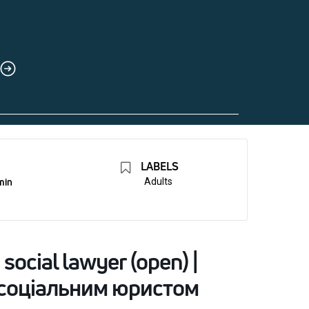
LABELS
min
Adults
 social lawyer (open) |
з соціальним юристом