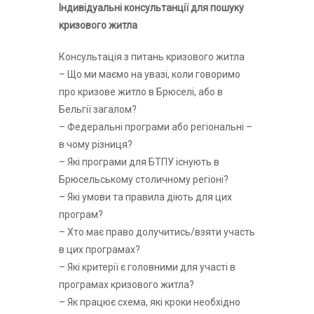
Індивідуальні консультанції для пошуку
кризового житла
Консультація з питань кризового житла
– Що ми маємо на увазі, коли говоримо
про кризове житло в Брюселі, або в
Бельгії загалом?
– Федеральні програми або регіональні –
в чому різниця?
– Які програми для БТПУ існують в
Брюсельському столичному регіоні?
– Які умови та правила діють для цих
програм?
– Хто має право долучитись/взяти участь
в цих програмах?
– Які критерії є головними для участі в
програмах кризового житла?
– Як працює схема, які кроки необхідно