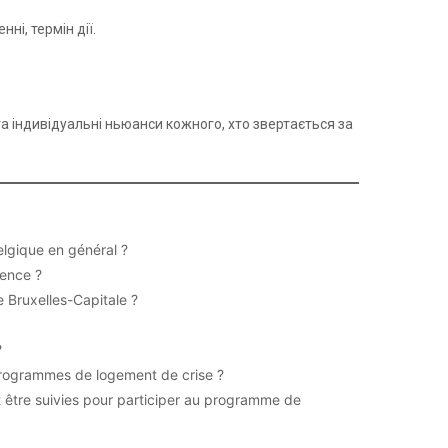
ні, термін дії.
а індивідуальні ньюанси кожного, хто звертається за
elgique en général ?
rence ?
 Bruxelles-Capitale ?
?
 programmes de logement de crise ?
t être suivies pour participer au programme de