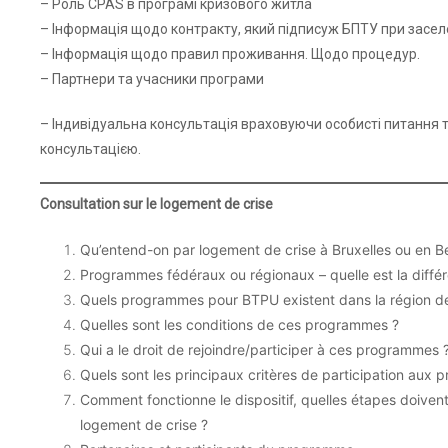
– Роль CPAS в програмі кризового житла
– Інформація щодо контракту, який підписуж БПТУ при заселен
– Інформація щодо правил проживання. Щодо процедур.
– Партнери та учасники програми
– Індивідуальна консультація враховуючи особисті питання т
консультацією.
Consultation sur le logement de crise
Qu’entend-on par logement de crise à Bruxelles ou en B
Programmes fédéraux ou régionaux – quelle est la diffé
Quels programmes pour BTPU existent dans la région de
Quelles sont les conditions de ces programmes ?
Qui a le droit de rejoindre/participer à ces programmes 
Quels sont les principaux critères de participation aux
Comment fonctionne le dispositif, quelles étapes doiven
logement de crise ?