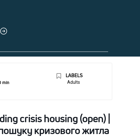
LABELS
0 min
Adults
ding crisis housing (open) |
з пошуку кризового житла