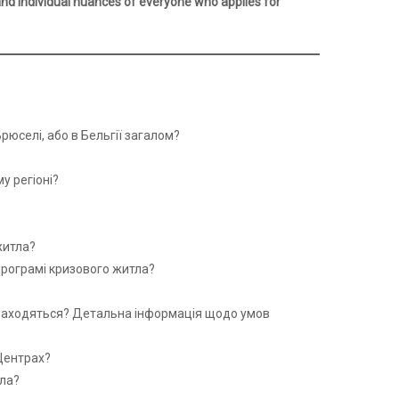
 and individual nuances of everyone who applies for
рюселі, або в Бельгії загалом?
у регіоні?
житла?
 програмі кризового житла?
знаходяться? Детальна інформація щодо умов
Центрах?
тла?