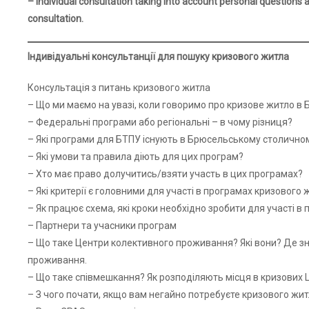
– Individual consultation taking into account personal questions
consultation.
Індивідуальні консультанції для пошуку кризового житла
Консультація з питань кризового житла
– Що ми маємо на увазі, коли говоримо про кризове житло в Б
– Федеральні програми або регіональні – в чому різниця?
– Які програми для БТПУ існують в Брюсельському столичном
– Які умови та правила діють для цих програм?
– Хто має право долучитись/взяти участь в цих програмах?
– Які критерії є головними для участі в програмах кризового 
– Як працює схема, які кроки необхідно зробити для участі в
– Партнери та учасники програм
– Що таке Центри колективного проживання? Які вони? Де 
проживання.
– Що таке співмешкання? Як розподіляють місця в кризових 
– З чого почати, якщо вам негайно потребуєте кризового жи