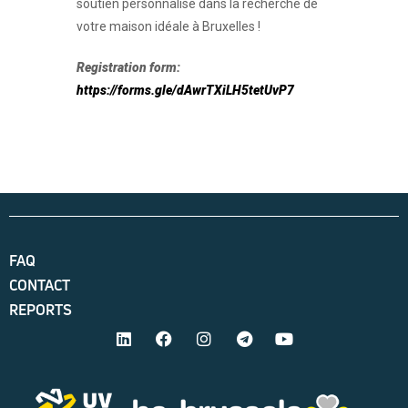
soutien personnalisé dans la recherche de
votre maison idéale à Bruxelles !
Registration form:
https://forms.gle/dAwrTXiLH5tetUvP7
FAQ
CONTACT
REPORTS