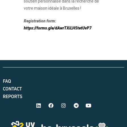
soutien personnalisé dans la recherche de
votre maison idéale à Bruxelles !
Registration form:
https://forms.gle/dAwrTXiLH5tetUvP7
FAQ
CONTACT
REPORTS