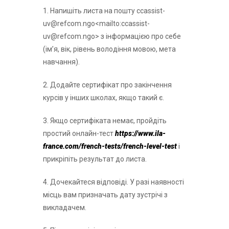
1. Напишіть листа на пошту ccassist-
uv@refcom.ngo<mailto:ccassist-
uv@refcom.ngo> з інформацією про себе
(ім’я, вік, рівень володіння мовою, мета
навчання).
2. Додайте сертифікат про закінчення
курсів у інших школах, якщо такий є.
3. Якщо сертифіката немає, пройдіть
простий онлайн-тест
https://www.ila-
france.com/french-tests/french-level-test
і
прикріпіть результат до листа.
4. Дочекайтеся відповіді. У разі наявності
місць вам призначать дату зустрічі з
викладачем.