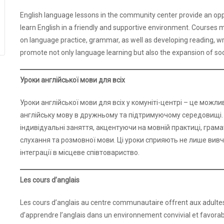
English language lessons in the community center provide an oppor
learn English in a friendly and supportive environment. Courses 
on language practice, grammar, as well as developing reading, writ
promote not only language learning but also the expansion of soc
Уроки англійської мови для всіх
Уроки англійської мови для всіх у комуніті-центрі – це можл
англійську мову в дружньому та підтримуючому середовищі. 
індивідуальні заняття, акцентуючи на мовній практиці, грама
слухання та розмовної мови. Ці уроки сприяють не лише вив
інтеграції в місцеве співтовариство.
Les cours d’anglais
Les cours d’anglais au centre communautaire offrent aux adultes
d’apprendre l’anglais dans un environnement convivial et favorab