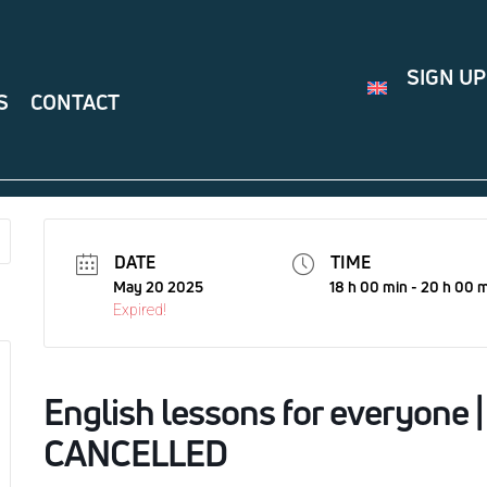
SIGN UP
S
CONTACT
DATE
TIME
May 20 2025
18 h 00 min - 20 h 00 
Expired!
English lessons for everyone 
CANCELLED