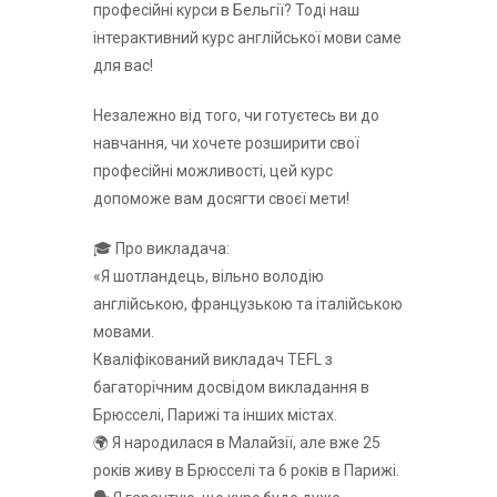
професійні курси в Бельгії? Тоді наш
інтерактивний курс англійської мови саме
для вас!
Незалежно від того, чи готуєтесь ви до
навчання, чи хочете розширити свої
професійні можливості, цей курс
допоможе вам досягти своєї мети!
🎓 Про викладача:
«Я шотландець, вільно володію
англійською, французькою та італійською
мовами.
Кваліфікований викладач TEFL з
багаторічним досвідом викладання в
Брюсселі, Парижі та інших містах.
🌍 Я народилася в Малайзії, але вже 25
років живу в Брюсселі та 6 років в Парижі.