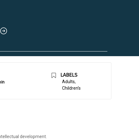
LABELS
min
Adults,
Children's
 intellectual development.