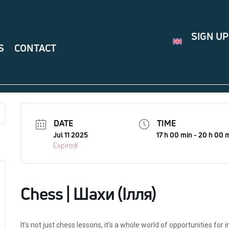
SIGN UP
S
CONTACT
DATE
TIME
Jul 11 2025
17 h 00 min - 20 h 00 
Expired!
Chess | Шахи (Ілля)
It’s not just chess lessons, it’s a whole world of opportunities for