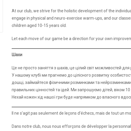
At our club, we strive for the holistic development of the individu
engage in physical and neuro-exercise warm-ups, and our classes w
children aged 10-15 years old.
Let each move of our game be a direction for your own improve
Шахи
Це не просто заняття з шахів, це цілий світ можливостей для 
У нашому клубі ми прагнемо до цілісного розвитку особистост
дошці, займайтеся фізичними розминками та нейрозминками,
правильних цінностей та ідей. Ми запрошуємо дітей, віком 10 
Нехай кожен хід нашої гри буде напрямком до власного вдо
Il ne s’agit pas seulement de leçons d’échecs, mais de tout un m
Dans notre club, nous nous efforçons de développer la personna