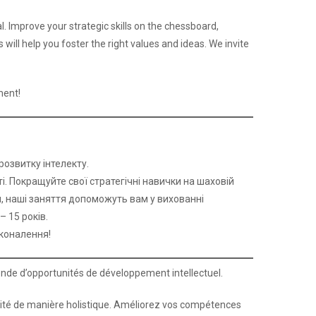
al. Improve your strategic skills on the chessboard,
ill help you foster the right values and ideas. We invite
ment!
розвитку інтелекту.
і. Покращуйте свої стратегічні навички на шаховій
 наші заняття допоможуть вам у вихованні
– 15 років.
сконалення!
onde d’opportunités de développement intellectuel.
lité de manière holistique. Améliorez vos compétences