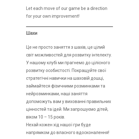
Let each move of our game be a direction
for your own improvement!
Шахи
Це не просто заняття з шахів, це цілий
світ можливостей для розвитку інтелекту.
У нашому клубі ми прагнемо до цілісного
розвитку особистості. Покращуйте свої
стратегічні навички на шаховій дошці,
займайтеся фізичними розминками та
нейрозминками, наші заняття
допоможуть вам у вихованні правильних
цінностей та ідей. Ми запрошуємо дітей,
віком 10 – 15 років.
Нехай кожен хід нашої гри буде
напрямком до власного вдосконалення!