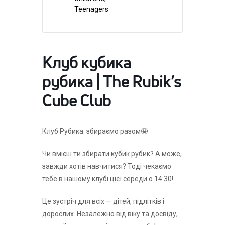
Teenagers
Клуб кубика
рубика | The Rubik’s
Cube Club
Клуб Рубика: збираємо разом🤩
Чи вмієш ти збирати кубик рубик? А може,
завжди хотів навчитися? Тоді чекаємо
тебе в нашому клубі цієї середи о 14:30!
Це зустріч для всіх — дітей, підлітків і
дорослих. Незалежно від віку та досвіду,