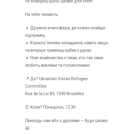
ти знайдеш щось цікаве для себе!
На тебе чекають:
🔹 Дружня атмосфера, де кожен знайде
підтримку.
🔹 Корисні техніки складання, навіть якщо
ти вперше тримаєш кубик у руках.
🔹 Нові знайомства з тими, хто так само
любить виклики та головоломки.
📍 Де? Ukrainian Voices Refugee
Committee
Rue de la Loi 89, 1040 Bruxelles
⏰ Коли? Понеділок, 12:30
Приходь сам або з друзями — буде цікаво
🤗