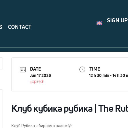
SIGN UP
S
CONTACT
DATE
TIME
Jun 17 2026
12 h 30 min - 14 h 30 
Expired!
Клуб кубика рубика | The Rub
Клуб Рубика: збираємо разом🤩