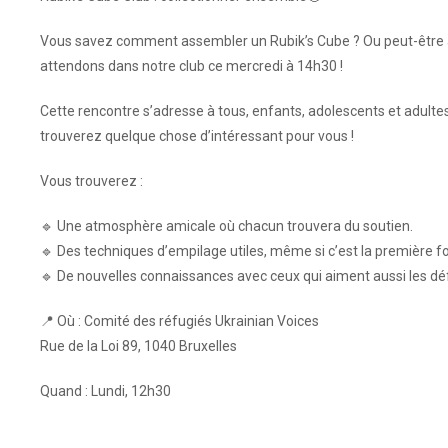
Vous savez comment assembler un Rubik’s Cube ? Ou peut-être a
attendons dans notre club ce mercredi à 14h30 !
Cette rencontre s’adresse à tous, enfants, adolescents et adultes
trouverez quelque chose d’intéressant pour vous !
Vous trouverez :
🔹 Une atmosphère amicale où chacun trouvera du soutien.
🔹 Des techniques d’empilage utiles, même si c’est la première 
🔹 De nouvelles connaissances avec ceux qui aiment aussi les défi
📍 Où : Comité des réfugiés Ukrainian Voices
Rue de la Loi 89, 1040 Bruxelles
Quand : Lundi, 12h30