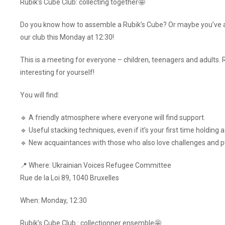
Rubik’s Cube Club: collecting together🤩
Do you know how to assemble a Rubik’s Cube? Or maybe you’ve al
our club this Monday at 12:30!
This is a meeting for everyone – children, teenagers and adults.
interesting for yourself!
You will find:
🔹 A friendly atmosphere where everyone will find support.
🔹 Useful stacking techniques, even if it’s your first time holding 
🔹 New acquaintances with those who also love challenges and p
📍 Where: Ukrainian Voices Refugee Committee
Rue de la Loi 89, 1040 Bruxelles
When: Monday, 12:30
Rubik’s Cube Club : collectionner ensemble🤩