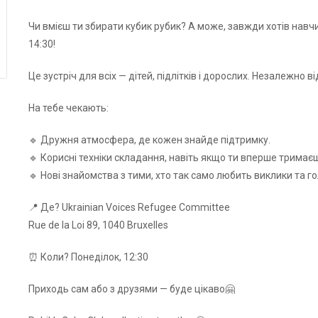
Чи вмієш ти збирати кубик рубик? А може, завжди хотів навчи
14:30!
Це зустріч для всіх — дітей, підлітків і дорослих. Незалежно в
На тебе чекають:
🔹 Дружня атмосфера, де кожен знайде підтримку.
🔹 Корисні техніки складання, навіть якщо ти вперше тримаєш
🔹 Нові знайомства з тими, хто так само любить виклики та г
📍 Де? Ukrainian Voices Refugee Committee
Rue de la Loi 89, 1040 Bruxelles
⏰ Коли? Понеділок, 12:30
Приходь сам або з друзями — буде цікаво🤗