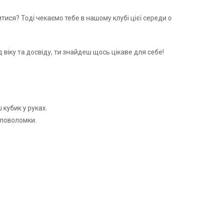
тися? Тоді чекаємо тебе в нашому клубі цієї середи о
ід віку та досвіду, ти знайдеш щось цікаве для себе!
 кубик у руках.
оловоломки.