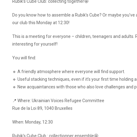
Rubik’s Cube Club: collecting together🤩
Do you know how to assemble a Rubik’s Cube? Or maybe you’ve al
our club this Monday at 12:30!
This is a meeting for everyone – children, teenagers and adults.
interesting for yourself!
You will find:
🔹 A friendly atmosphere where everyone will find support.
🔹 Useful stacking techniques, even if it’s your first time holding 
🔹 New acquaintances with those who also love challenges and p
📍 Where: Ukrainian Voices Refugee Committee
Rue de la Loi 89, 1040 Bruxelles
When: Monday, 12:30
Rubik’s Cube Club : collectionner ensemble🤩