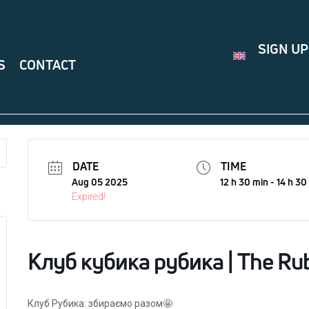
SIGN UP
S
CONTACT
DATE
TIME
Aug 05 2025
12 h 30 min - 14 h 30
Expired!
Клуб кубика рубика | The Rub
Клуб Рубика: збираємо разом🤩