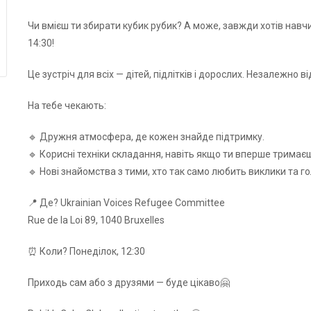
Чи вмієш ти збирати кубик рубик? А може, завжди хотів навчи
14:30!
Це зустріч для всіх — дітей, підлітків і дорослих. Незалежно в
На тебе чекають:
🔹 Дружня атмосфера, де кожен знайде підтримку.
🔹 Корисні техніки складання, навіть якщо ти вперше тримаєш
🔹 Нові знайомства з тими, хто так само любить виклики та г
📍 Де? Ukrainian Voices Refugee Committee
Rue de la Loi 89, 1040 Bruxelles
⏰ Коли? Понеділок, 12:30
Приходь сам або з друзями — буде цікаво🤗