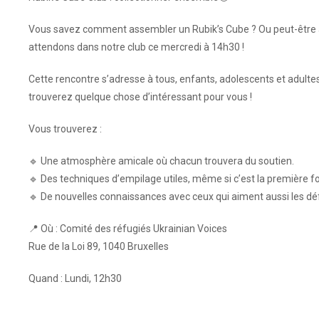
Vous savez comment assembler un Rubik’s Cube ? Ou peut-être a
attendons dans notre club ce mercredi à 14h30 !
Cette rencontre s’adresse à tous, enfants, adolescents et adultes
trouverez quelque chose d’intéressant pour vous !
Vous trouverez :
🔹 Une atmosphère amicale où chacun trouvera du soutien.
🔹 Des techniques d’empilage utiles, même si c’est la première 
🔹 De nouvelles connaissances avec ceux qui aiment aussi les défi
📍 Où : Comité des réfugiés Ukrainian Voices
Rue de la Loi 89, 1040 Bruxelles
Quand : Lundi, 12h30