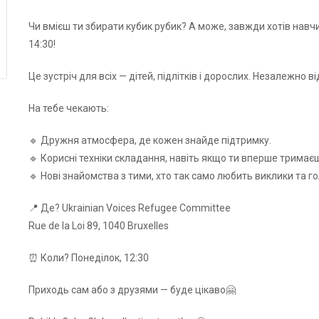
Чи вмієш ти збирати кубик рубик? А може, завжди хотів навчи
14:30!
Це зустріч для всіх — дітей, підлітків і дорослих. Незалежно в
На тебе чекають:
🔹 Дружня атмосфера, де кожен знайде підтримку.
🔹 Корисні техніки складання, навіть якщо ти вперше тримаєш
🔹 Нові знайомства з тими, хто так само любить виклики та г
📍 Де? Ukrainian Voices Refugee Committee
Rue de la Loi 89, 1040 Bruxelles
⏰ Коли? Понеділок, 12:30
Приходь сам або з друзями — буде цікаво🤗