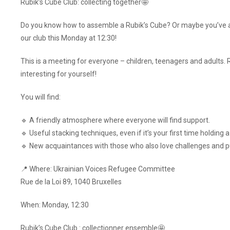
Rubik’s Cube Club: collecting together🤩
Do you know how to assemble a Rubik’s Cube? Or maybe you’ve al
our club this Monday at 12:30!
This is a meeting for everyone – children, teenagers and adults.
interesting for yourself!
You will find:
🔹 A friendly atmosphere where everyone will find support.
🔹 Useful stacking techniques, even if it’s your first time holding 
🔹 New acquaintances with those who also love challenges and p
📍 Where: Ukrainian Voices Refugee Committee
Rue de la Loi 89, 1040 Bruxelles
When: Monday, 12:30
Rubik’s Cube Club : collectionner ensemble🤩