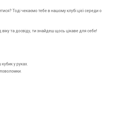
тися? Тоді чекаємо тебе в нашому клубі цієї середи о
ід віку та досвіду, ти знайдеш щось цікаве для себе!
 кубик у руках.
оловоломки.