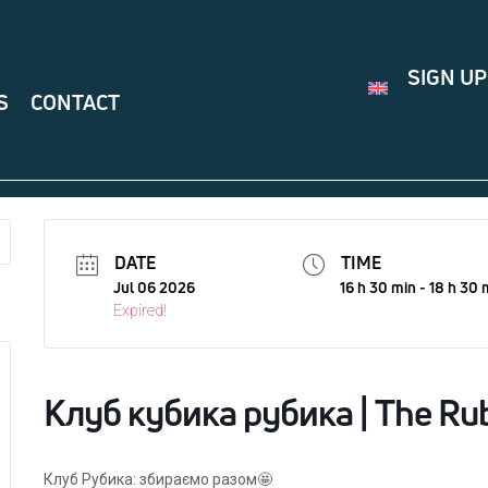
SIGN UP
S
CONTACT
DATE
TIME
Jul 06 2026
16 h 30 min - 18 h 30 
Expired!
Клуб кубика рубика | The Rub
Клуб Рубика: збираємо разом🤩