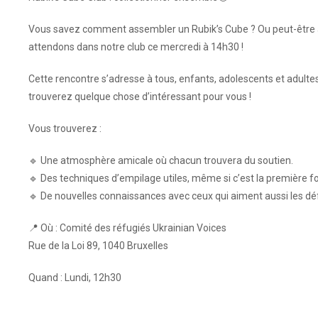
Vous savez comment assembler un Rubik’s Cube ? Ou peut-être a
attendons dans notre club ce mercredi à 14h30 !
Cette rencontre s’adresse à tous, enfants, adolescents et adultes
trouverez quelque chose d’intéressant pour vous !
Vous trouverez :
🔹 Une atmosphère amicale où chacun trouvera du soutien.
🔹 Des techniques d’empilage utiles, même si c’est la première 
🔹 De nouvelles connaissances avec ceux qui aiment aussi les défi
📍 Où : Comité des réfugiés Ukrainian Voices
Rue de la Loi 89, 1040 Bruxelles
Quand : Lundi, 12h30