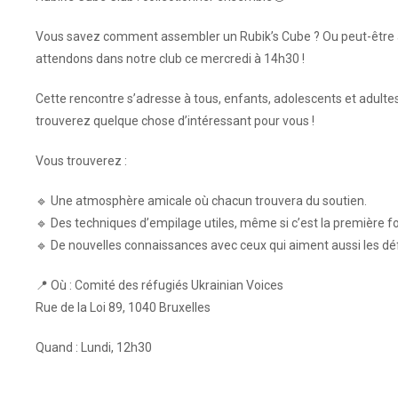
Vous savez comment assembler un Rubik’s Cube ? Ou peut-être a
attendons dans notre club ce mercredi à 14h30 !
Cette rencontre s’adresse à tous, enfants, adolescents et adultes
trouverez quelque chose d’intéressant pour vous !
Vous trouverez :
🔹 Une atmosphère amicale où chacun trouvera du soutien.
🔹 Des techniques d’empilage utiles, même si c’est la première 
🔹 De nouvelles connaissances avec ceux qui aiment aussi les défi
📍 Où : Comité des réfugiés Ukrainian Voices
Rue de la Loi 89, 1040 Bruxelles
Quand : Lundi, 12h30