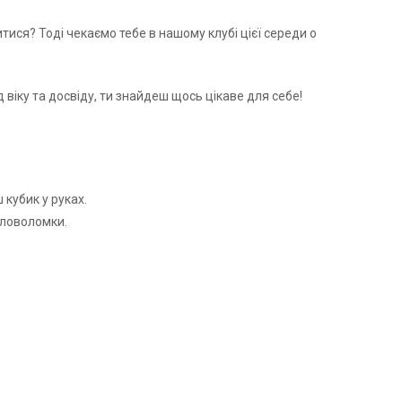
тися? Тоді чекаємо тебе в нашому клубі цієї середи о
ід віку та досвіду, ти знайдеш щось цікаве для себе!
 кубик у руках.
оловоломки.