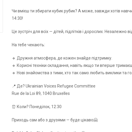
Чи вмієш ти збирати кубик рубик? А може, завжди хотів навчи
14:30!
Це зустріч для всіх — дітей, підлітків і дорослих. Незалежно в
На тебе чекають:
🔹 Дружня атмосфера, де кожен знайде підтримку.
🔹 Корисні техніки складання, навіть якщо ти вперше тримаєш
🔹 Нові знайомства з тими, хто так само любить виклики та г
📍 Де? Ukrainian Voices Refugee Committee
Rue de la Loi 89, 1040 Bruxelles
⏰ Коли? Понеділок, 12:30
Приходь сам або з друзями — буде цікаво🤗