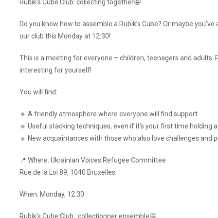
Rubik’s Cube Club: collecting together🤩
Do you know how to assemble a Rubik’s Cube? Or maybe you’ve al
our club this Monday at 12:30!
This is a meeting for everyone – children, teenagers and adults.
interesting for yourself!
You will find:
🔹 A friendly atmosphere where everyone will find support.
🔹 Useful stacking techniques, even if it’s your first time holding 
🔹 New acquaintances with those who also love challenges and p
📍 Where: Ukrainian Voices Refugee Committee
Rue de la Loi 89, 1040 Bruxelles
When: Monday, 12:30
Rubik’s Cube Club : collectionner ensemble🤩