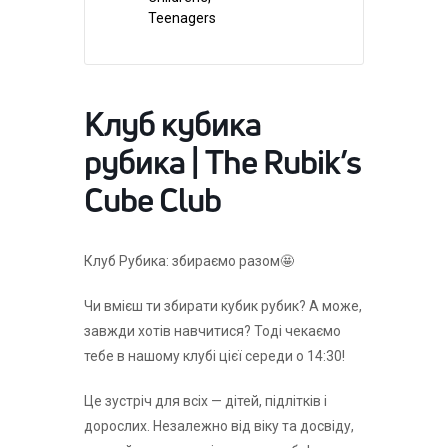
Teenagers
Клуб кубика
рубика | The Rubik’s
Cube Club
Клуб Рубика: збираємо разом🤩
Чи вмієш ти збирати кубик рубик? А може,
завжди хотів навчитися? Тоді чекаємо
тебе в нашому клубі цієї середи о 14:30!
Це зустріч для всіх — дітей, підлітків і
дорослих. Незалежно від віку та досвіду,