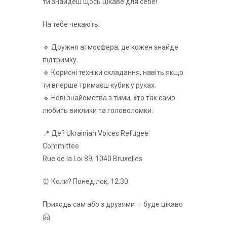
ти знайдеш щось цікаве для себе!
На тебе чекають:
🔹 Дружня атмосфера, де кожен знайде
підтримку.
🔹 Корисні техніки складання, навіть якщо
ти вперше тримаєш кубик у руках.
🔹 Нові знайомства з тими, хто так само
любить виклики та головоломки.
📍 Де? Ukrainian Voices Refugee
Committee
Rue de la Loi 89, 1040 Bruxelles
⏰ Коли? Понеділок, 12:30
Приходь сам або з друзями — буде цікаво
🤗