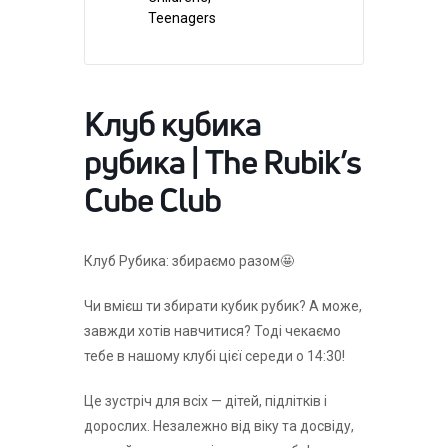
Teenagers
Клуб кубика
рубика | The Rubik’s
Cube Club
Клуб Рубика: збираємо разом🤩
Чи вмієш ти збирати кубик рубик? А може,
завжди хотів навчитися? Тоді чекаємо
тебе в нашому клубі цієї середи о 14:30!
Це зустріч для всіх — дітей, підлітків і
дорослих. Незалежно від віку та досвіду,