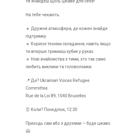
ти знайдеш щось цікаве для себе!
На тебе чекають:
🔹 Дружня атмосфера, де кожен знайде
підтримку.
🔹 Корисні техніки складання, навіть якщо
ти вперше тримаєш кубик у руках.
🔹 Нові знайомства з тими, хто так само
любить виклики та головоломки.
📍 Де? Ukrainian Voices Refugee
Committee
Rue de la Loi 89, 1040 Bruxelles
⏰ Коли? Понеділок, 12:30
Приходь сам або з друзями — буде цікаво
🤗